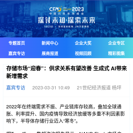
专题首页
新闻中心
企业大奖
企业专区
嘉宾专访
展商报道
视频回顾
精彩图集
存储市场“迎春”：供求关系有望改善 生成式 AI带来
新增需求
嘉宾专访
2023-03-31 10:49
21世纪经济报道 杨坪
2022年在终端需求不振、产业链库存较高，叠加全球通
胀、利率提升、国内疫情导致经济放缓等多重不利因素影
响下，半导体存储行业迈入“寒冬”。