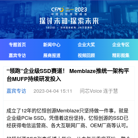
专题首页
新闻中心
企业大奖
企业专区
嘉宾专访
展商报道
视频回顾
精彩图集
“领跑”企业级SSD赛道！ Memblaze推统一架构平
台MUFP持续研发投入
嘉宾专访
2023-04-04 15:11
问芯Voice 连于慧
成立了12年的忆恒创源Memblaze只坚持做一件事，就是
企业级PCIe SSD。凭借着这份坚持，忆恒创源的SSD已
经获得电信运营商、各大互联网厂商、OEM厂商等认可。