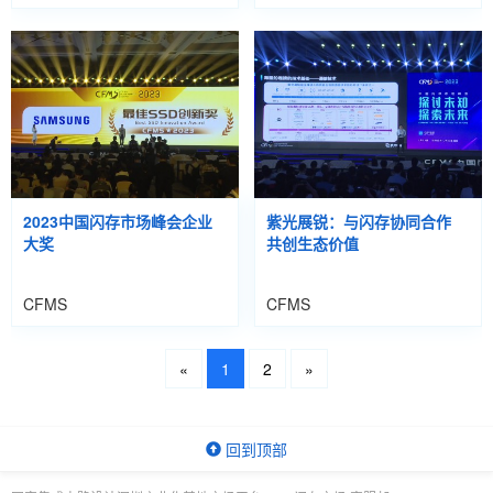
2023中国闪存市场峰会企业
紫光展锐：与闪存协同合作
大奖
共创生态价值
CFMS
CFMS
«
1
2
»
回到顶部