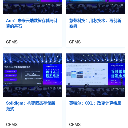
Arm：未来云端数智存储与计
慧荣科技：用芯技术，再创新
算的基石
商机
CFMS
CFMS
Solidigm：构建固态存储新
英特尔：CXL：改变计算格局
范式
CFMS
CFMS