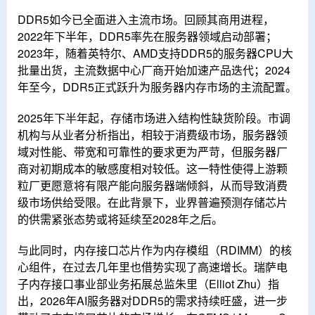
DDR5如今已全面进入主流市场。回顾其商用进程，
2022年下半年，DDR5率先在服务器领域启动部署；
2023年，随着英特尔、AMD支持DDR5的服务器CPU大
批量出货，主流数据中心厂商开始加速产品迭代；2024
年至今，DDR5正式跃升为服务器内存市场的主流配置。
2025年下半年起，存储市场进入结构性缺货阶段。市调
机构与从业者分析指出，相较于消费级市场，服务器领
域对性能、带宽和可靠性的要求更为严苛，但服务器厂
商对初期成本的敏感度相对较低。这一特性使得上游颗
粒厂更愿意将有限产能向服务器端倾斜，从而导致消费
级市场供给受限。在此背景下，业界普遍预测存储芯片
的供需紧张态势或将延续至2028年之后。
与此同时，内存接口芯片作为内存模组（RDIMM）的核
心组件，在过去几年里也借势实现了高速增长。瑞萨电
子内存接口事业部业务拓展总监朱里（Elliot Zhu）指
出，2026年AI服务器对DDR5的需求持续旺盛，进一步