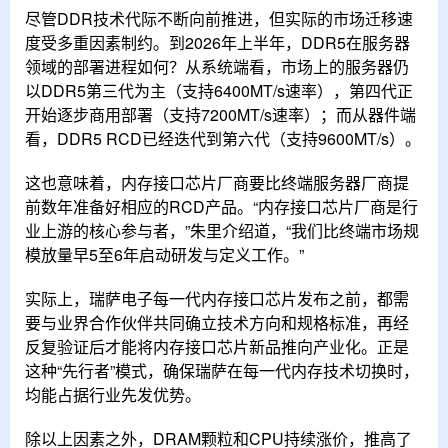
尽管DDR技术代际不断向前推进，但实际的市场迁移速
度受多重因素制约。到2026年上半年，DDR5在服务器
领域的部署进程如何？从系统端看，市场上的服务器仍
以DDR5第三代为主（支持‌6400MT/s‌速率），第四代‌正
开始逐步商用部署（支持‌7200MT/s‌速率）；而从器件端
看，DDR5 RCD已经迭代到第六代（支持9600MT/s）。
这也意味着，内存接口芯片厂商要比终端服务器厂商提
前数年准备好相应的RCD产品。“内存接口芯片厂商是行
业上游的核心参与者，”朱里介绍道，“我们比终端市场规
模放量早5至6年启动研发与定义工作。”
实际上，瑞萨电子每一代内存接口芯片发布之前，都需
要与业界合作伙伴共同确立技术方向和规格标准，再经
反复验证后才能将内存接口芯片新品推向产业化。正是
这种“先行者”模式，确保瑞萨在每一代内存技术切换时，
均能占据行业先发优势。
除以上因素之外，DRAM颗粒和CPU持续涨价，推高了