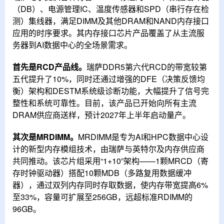
（DB）、电源管理IC、温度传感器和SPD（串行存在检
测）集线器，满足DIMM及其他DRAM和NAND内存接口
应用的时序要求。其内存接口芯片产品覆盖了从主流服
务器到AI数据中心的全场景需求。
首先是RCD产品线。
瑞萨DDR5第六代RCD的带宽较第
五代提升了10%，同时还通过增强的DFE（决策反馈均
衡）架构和DESTM系统级诊断功能，大幅提升了信号完
整性和系统可靠性。目前，该产品已开始向所有主流
DRAM供应商送样，预计2027年上半年启动量产。
其次是MRDIMM。
MRDIMM是专为AI和HPC数据中心设
计的新型内存模组技术，由瑞萨与英特尔及内存供应商
共同推动。该芯片组采用“1+10”架构——1颗MRCD（寄
存时钟驱动器）搭配10颗MDB（多路复用数据缓冲
器），通过双列内存同时存取数据，使内存带宽提高6%
至33%，容量可扩展至256GB，远超标准RDIMM的
96GB。