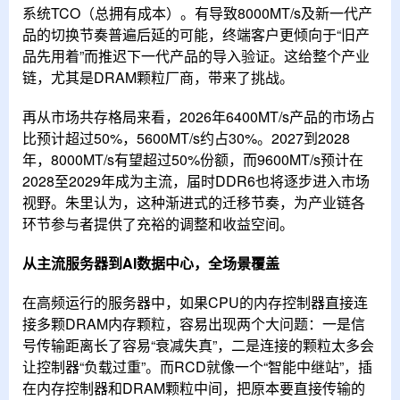
系统TCO（总拥有成本）。有导致8000MT/s及新一代产
品的切换节奏普遍后延的可能，终端客户更倾向于“旧产
品先用着”而推迟下一代产品的导入验证。这给整个产业
链，尤其是DRAM颗粒厂商，带来了挑战。
再从市场共存格局来看，2026年6400MT/s产品的市场占
比预计超过50%，5600MT/s约占30%。2027到2028
年，8000MT/s有望超过50%份额，而9600MT/s预计在
2028至2029年成为主流，届时DDR6也将逐步进入市场
视野。朱里认为，这种渐进式的迁移节奏，为产业链各
环节参与者提供了充裕的调整和收益空间。
从主流服务器到AI数据中心，全场景覆盖
在高频运行的服务器中，如果CPU的内存控制器直接连
接多颗DRAM内存颗粒，容易出现两个大问题：一是信
号传输距离长了容易“衰减失真”，二是连接的颗粒太多会
让控制器“负载过重”。而RCD就像一个“智能中继站”，插
在内存控制器和DRAM颗粒中间，把原本要直接传输的