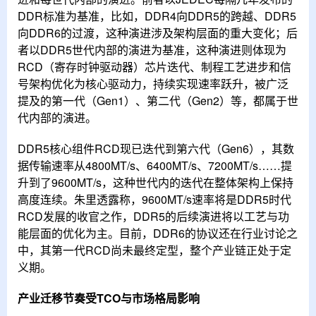
DDR标准为基准，比如，DDR4向DDR5的跨越、DDR5
向DDR6的过渡，这种演进涉及架构层面的重大变化；后
者以DDR5世代内部的演进为基准，这种演进则体现为‌
RCD（寄存时钟驱动器）芯片迭代、制程工艺进步和信
号架构优化‌为核心驱动力，持续实现速率跃升，被广泛
提及的第一代（Gen1）、第二代（Gen2）等，都属于世
代内部的演进。
DDR5核心组件RCD现已迭代到第六代（Gen6），其数
据传输速率从4800MT/s、6400MT/s、7200MT/s……提
升到了9600MT/s‌，这种世代内的迭代在整体架构上保持
高度连续。朱里透露称，9600MT/s速率将是DDR5时代
RCD发展的收官之作，DDR5的后续演进将以工艺与功
能层面的优化为主。目前，DDR6的协议还在行业讨论之
中，其第一代RCD尚未最终定型，整个产业链正处于定
义期。
产业迁移节奏受TCO与市场格局影响