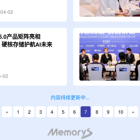
-04-02
 5.0产品矩阵亮相
26，硬核存储护航AI未来
4-02
内容持续更新中...
«
1
2
3
4
5
6
7
8
9
10
»