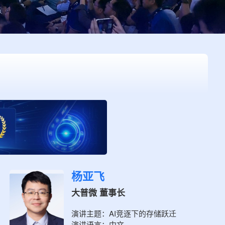
杨亚飞
大普微 董事长
演讲主题：
AI竞逐下的存储跃迁
演讲语言：
中文