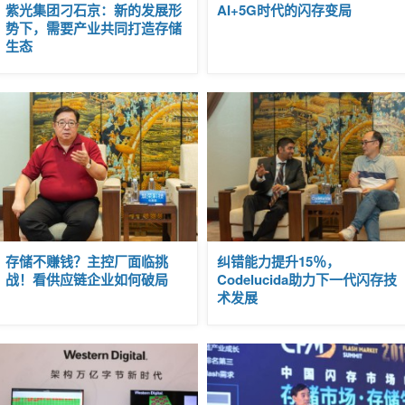
|
紫光集团刁石京：新的发展形
AI+5G时代的闪存变局
2019-
势下，需要产业共同打造存储
10-14
生态
18:16
嘉宾
专访
|
存储不赚钱？主控厂面临挑
纠错能力提升15％，
2019-
战！看供应链企业如何破局
Codelucida助力下一代闪存技
10-09
术发展
16:48