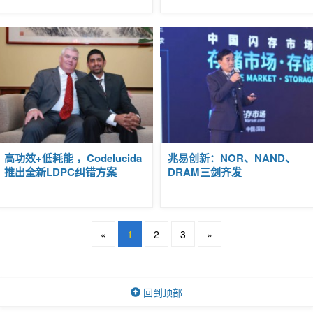
嘉宾
专访
|
高功效+低耗能 ，Codelucida
兆易创新：NOR、NAND、
2019-
推出全新LDPC纠错方案
DRAM三剑齐发
10-14
16:39
«
1
2
3
»
回到顶部