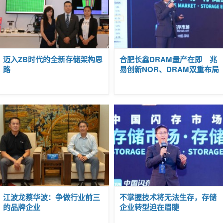
嘉宾
专访
|
迈入ZB时代的全新存储架构思
合肥长鑫DRAM量产在即 兆
2019-
路
易创新NOR、DRAM双重布局
10-15
16:38
嘉宾
专访
|
江波龙蔡华波：争做行业前三
不掌握技术将无法生存，存储
2019-
的品牌企业
企业转型迫在眉睫
10-15
15:59