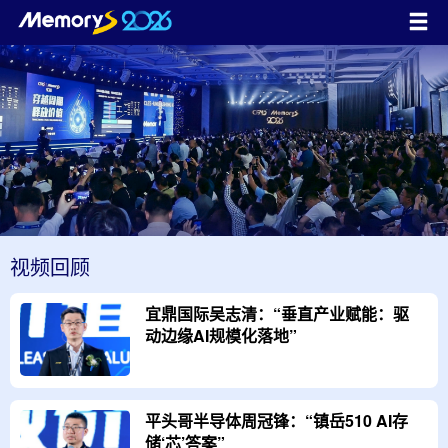
视频回顾
宜鼎国际吴志清：“垂直产业赋能：驱
动边缘AI规模化落地”
平头哥半导体周冠锋：“镇岳510 AI存
储‘芯’答案”