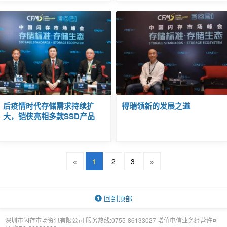
后疫情时代存储需求持续扩
得瑞领新的发展之道
大，铠侠亮相多款SSD产品
«
1
2
3
»
回到顶部
深圳市闪存市场资讯有限公司 服务热线:0755-86133027 增值电信业务经营许可