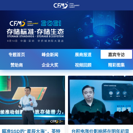
专题首页
峰会新闻
展商报道
嘉宾专访
赞助商
企业大奖
视频回顾
精彩图集
瞄准SSD的“星辰大海”，英特
台积电涨价影响将在明年初显